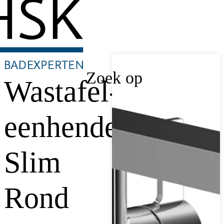
Zoek op
Wastafel-
eenhendelkraan
Slim
Rond