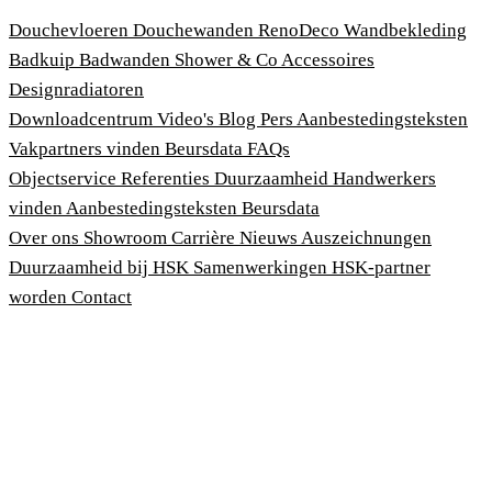
Douchevloeren
Douchewanden
RenoDeco Wandbekleding
Badkuip
Badwanden
Shower & Co
Accessoires
Designradiatoren
Downloadcentrum
Video's
Blog
Pers
Aanbestedingsteksten
Vakpartners vinden
Beursdata
FAQs
Objectservice
Referenties
Duurzaamheid
Handwerkers
vinden
Aanbestedingsteksten
Beursdata
Over ons
Showroom
Carrière
Nieuws
Auszeichnungen
Duurzaamheid bij HSK
Samenwerkingen
HSK-partner
worden
Contact
Afdruk
Algemene voorwaarden
Privacybeleid
Wet bescherming klokkenluiders
Cookies aanpassen
© 2026 HSK Duschkabinenbau KG