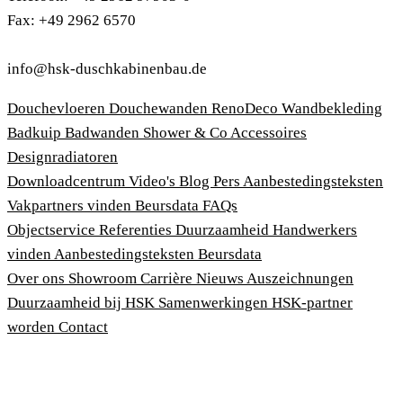
Fax: +49 2962 6570
info@hsk-duschkabinenbau.de
Douchevloeren
Douchewanden
RenoDeco Wandbekleding
Badkuip
Badwanden
Shower & Co
Accessoires
Designradiatoren
Downloadcentrum
Video's
Blog
Pers
Aanbestedingsteksten
Vakpartners vinden
Beursdata
FAQs
Objectservice
Referenties
Duurzaamheid
Handwerkers
vinden
Aanbestedingsteksten
Beursdata
Over ons
Showroom
Carrière
Nieuws
Auszeichnungen
Duurzaamheid bij HSK
Samenwerkingen
HSK-partner
worden
Contact
Afdruk
Algemene voorwaarden
Privacybeleid