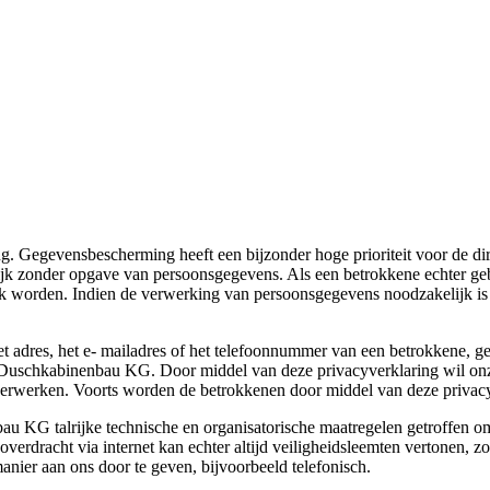
ng. Gegevensbescherming heeft een bijzonder hoge prioriteit voor de
k zonder opgave van persoonsgegevens. Als een betrokkene echter gebr
 worden. Indien de verwerking van persoonsgegevens noodzakelijk is e
 adres, het e- mailadres of het telefoonnummer van een betrokkene, ge
Duschkabinenbau KG. Door middel van deze privacyverklaring wil onz
verwerken. Voorts worden de betrokkenen door middel van deze privacy
 KG talrijke technische en organisatorische maatregelen getroffen om
erdracht via internet kan echter altijd veiligheidsleemten vertonen,
anier aan ons door te geven, bijvoorbeeld telefonisch.