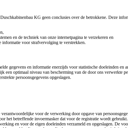
K Duschkabinenbau KG geen conclusies over de betrokkene. Deze inform
en,
temen en de techniek van onze internetpagina te verzekeren en
informatie voor strafvervolging te verstrekken.
gegevens en informatie enerzijds voor statistische doeleinden en a
elijk een optimaal niveau van bescherming van de door ons verwerkte
erstrekte persoonsgegevens opgeslagen.
e verantwoordelijke voor de verwerking door opgave van persoonsgegev
r het betreffende invoermasker dat voor de registratie wordt gebrui
erwerking en voor de eigen doeleinden verzameld en opgeslagen. De vo