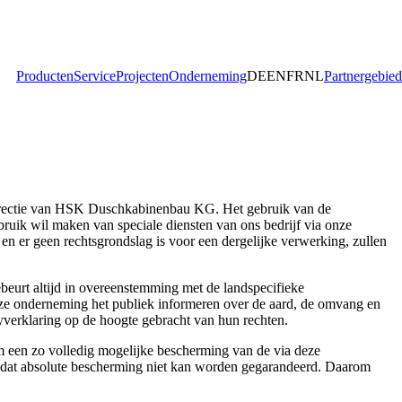
Producten
Service
Projecten
Onderneming
DE
EN
FR
NL
Partnergebied
 directie van HSK Duschkabinenbau KG. Het gebruik van de
uik wil maken van speciale diensten van ons bedrijf via onze
n er geen rechtsgrondslag is voor een dergelijke verwerking, zullen
beurt altijd in overeenstemming met de landspecifieke
e onderneming het publiek informeren over de aard, de omvang en
verklaring op de hoogte gebracht van hun rechten.
 een zo volledig mogelijke bescherming van de via deze
 zodat absolute bescherming niet kan worden gegarandeerd. Daarom