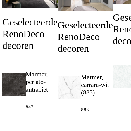
Gese
Geselecteerde
Geselecteerde
Ren
RenoDeco
RenoDeco
deco
decoren
decoren
Marmer,
Marmer,
perlato-
carrara-wit
antraciet
(883)
842
883