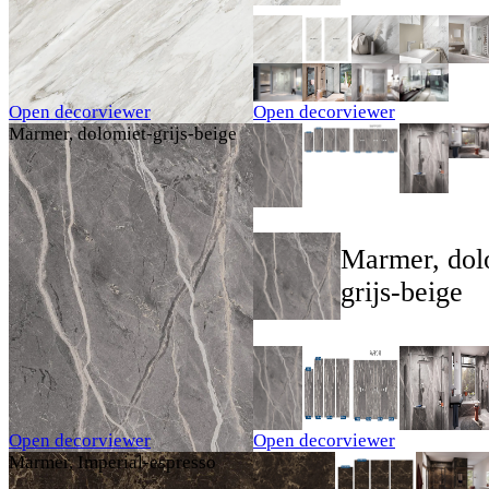
Open decorviewer
Open decorviewer
Marmer, dolomiet-grijs-beige
Marmer, dol
grijs-beige
Open decorviewer
Open decorviewer
Marmer, Imperial-espresso