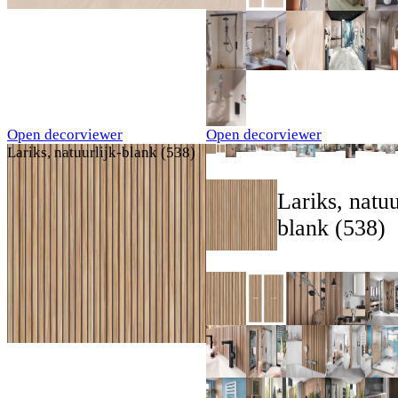
Open decorviewer
Open decorviewer
Lariks, natuurlijk-blank (538)
Lariks, natuu
blank (538)