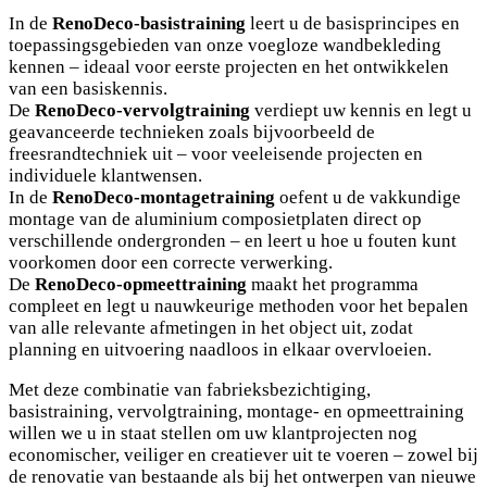
In de
RenoDeco-basistraining
leert u de basisprincipes en
toepassingsgebieden van onze voegloze wandbekleding
kennen – ideaal voor eerste projecten en het ontwikkelen
van een basiskennis.
De
RenoDeco-vervolgtraining
verdiept uw kennis en legt u
geavanceerde technieken zoals bijvoorbeeld de
freesrandtechniek uit – voor veeleisende projecten en
individuele klantwensen.
In de
RenoDeco-montagetraining
oefent u de vakkundige
montage van de aluminium composietplaten direct op
verschillende ondergronden – en leert u hoe u fouten kunt
voorkomen door een correcte verwerking.
De
RenoDeco-opmeettraining
maakt het programma
compleet en legt u nauwkeurige methoden voor het bepalen
van alle relevante afmetingen in het object uit, zodat
planning en uitvoering naadloos in elkaar overvloeien.
Met deze combinatie van fabrieksbezichtiging,
basistraining, vervolgtraining, montage- en opmeettraining
willen we u in staat stellen om uw klantprojecten nog
economischer, veiliger en creatiever uit te voeren – zowel bij
de renovatie van bestaande als bij het ontwerpen van nieuwe