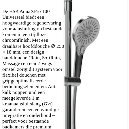
De HSK AquaXPro 100
Universeel biedt een
hoogwaardige regenervaring
voor aansluiting op bestaande
kranen in een tijdloze
chroomfinish. Met een
draaibare hoofddouche ∅ 250
× 18 mm, een design
handdouche (Rain, SoftRain,
Massage) en een 2-wegs
omstel zorgt dit systeem voor
flexibel douchen met
gripgeoptimaliseerde
bedieningselementen. Anti-
kalk noppen und een
meegeleverde 1 m
kraanaansluitslang (G½)
garanderen een eenvoudige
integratie en onderhoud –
perfect voor bestaande
badkamers die premium