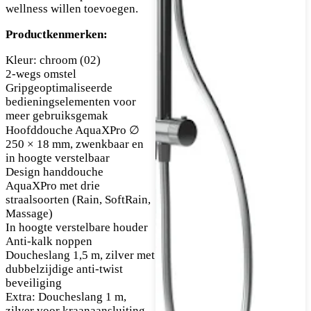
wellness willen toevoegen.
Productkenmerken:
Kleur: chroom (02)
2-wegs omstel
Gripgeoptimaliseerde
bedieningselementen voor
meer gebruiksgemak
Hoofddouche AquaXPro ∅
250 × 18 mm, zwenkbaar en
in hoogte verstelbaar
Design handdouche
AquaXPro met drie
straalsoorten (Rain, SoftRain,
Massage)
In hoogte verstelbare houder
Anti-kalk noppen
Doucheslang 1,5 m, zilver met
dubbelzijdige anti-twist
beveiliging
Extra: Doucheslang 1 m,
zilver voor kraanaansluiting