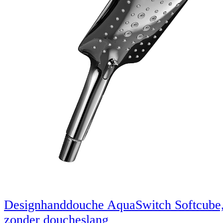
Designhanddouche AquaSwitch Softcube
zonder doucheslang