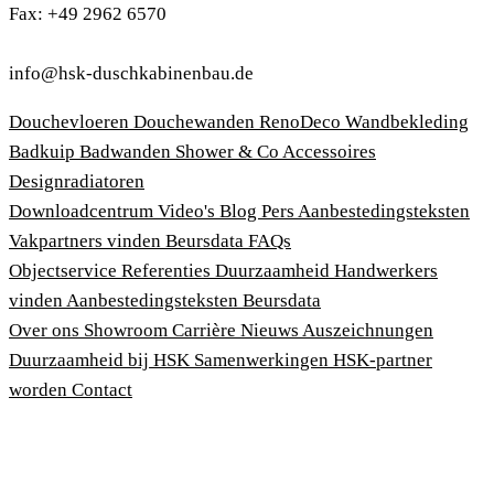
Fax: +49 2962 6570
info@hsk-duschkabinenbau.de
Douchevloeren
Douchewanden
RenoDeco Wandbekleding
Badkuip
Badwanden
Shower & Co
Accessoires
Designradiatoren
Downloadcentrum
Video's
Blog
Pers
Aanbestedingsteksten
Vakpartners vinden
Beursdata
FAQs
Objectservice
Referenties
Duurzaamheid
Handwerkers
vinden
Aanbestedingsteksten
Beursdata
Over ons
Showroom
Carrière
Nieuws
Auszeichnungen
Duurzaamheid bij HSK
Samenwerkingen
HSK-partner
worden
Contact
Afdruk
Algemene voorwaarden
Privacybeleid