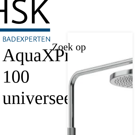
Zoek op
AquaXPro
100
universeel