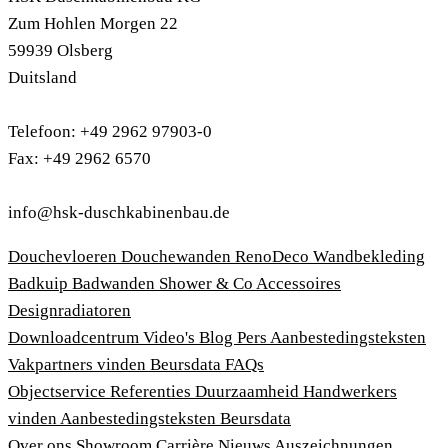
Zum Hohlen Morgen 22
59939 Olsberg
Duitsland
Telefoon: +49 2962 97903-0
Fax: +49 2962 6570
info@hsk-duschkabinenbau.de
Douchevloeren
Douchewanden
RenoDeco Wandbekleding
Badkuip
Badwanden
Shower & Co
Accessoires
Designradiatoren
Downloadcentrum
Video's
Blog
Pers
Aanbestedingsteksten
Vakpartners vinden
Beursdata
FAQs
Objectservice
Referenties
Duurzaamheid
Handwerkers
vinden
Aanbestedingsteksten
Beursdata
Over ons
Showroom
Carrière
Nieuws
Auszeichnungen