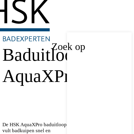
Zoek op
Baduitloop
AquaXPro
De HSK AquaXPro baduitloop
vult badkuipen snel en