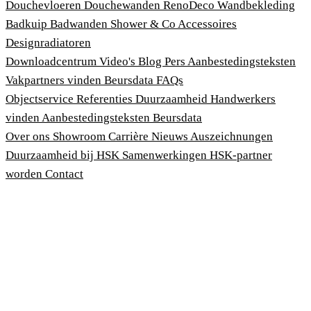
Douchevloeren
Douchewanden
RenoDeco Wandbekleding
Badkuip
Badwanden
Shower & Co
Accessoires
Designradiatoren
Downloadcentrum
Video's
Blog
Pers
Aanbestedingsteksten
Vakpartners vinden
Beursdata
FAQs
Objectservice
Referenties
Duurzaamheid
Handwerkers
vinden
Aanbestedingsteksten
Beursdata
Over ons
Showroom
Carrière
Nieuws
Auszeichnungen
Duurzaamheid bij HSK
Samenwerkingen
HSK-partner
worden
Contact
Afdruk
Algemene voorwaarden
Privacybeleid
Wet bescherming klokkenluiders
Cookies aanpassen
© 2026 HSK Duschkabinenbau KG