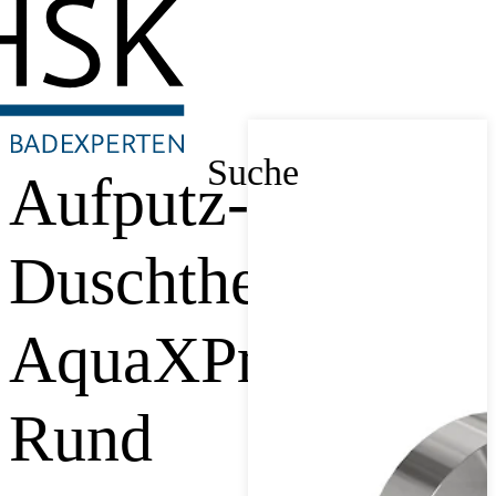
Suche
Aufputz-
Duschthermostat
AquaXPro
Rund