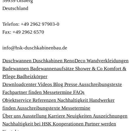
59939 Olsberg
Deutschland
Telefon: +49 2962 97903-0
Fax: +49 2962 6570
info@hsk-duschkabinenbau.de
Duschwannen
Duschkabinen
RenoDeco Wandverkleidungen
Badewannen
Badewannenaufsätze
Shower & Co
Komfort &
Pflege
Badheizkörper
Download­center
Videos
Blog
Presse
Ausschreibungstexte
Fachpartner finden
Messetermine
FAQs
Objektservice
Referenzen
Nachhaltigkeit
Handwerker
finden
Ausschreibungstexte
Messetermine
Über uns
Ausstellung
Karriere
Neuigkeiten
Auszeichnungen
Nachhaltigkeit bei HSK
Kooperationen
Partner werden