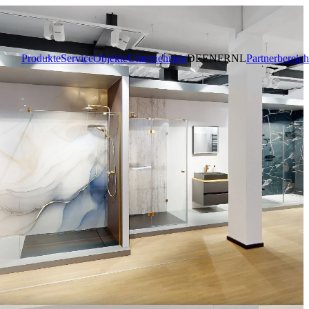
Produkte
Service
Objekte
Unternehmen
DE
EN
FR
NL
Partnerbereich