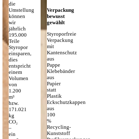
die
Umstellung
Verpackung
können
bewusst
wir
gewählt
jährlich
Styroporfreie
195.000
Verpackung
Teile
mit
Styropor
Kantenschutz
einsparen,
aus
dies
Pappe
entspricht
Klebebänder
einem
aus
Volumen
Papier
von
statt
1.200
Plastik
m³
Eckschutzkappen
bzw.
aus
171.021
100
kg
%
CO₂
Recycling-
–
Kunststoff
ein