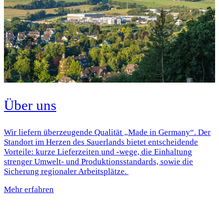
Über uns
Wir liefern überzeugende Qualität „Made in Germany“. Der
Standort im Herzen des Sauerlands bietet entscheidende
Vorteile: kurze Lieferzeiten und -wege, die Einhaltung
strenger Umwelt- und Produktionsstandards, sowie die
Sicherung regionaler Arbeitsplätze.
Mehr erfahren