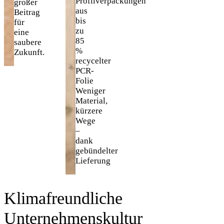
Profilverpackungen
großer
aus
Beitrag
bis
für
zu
eine
85
saubere
%
Zukunft.
recycelter
PCR-
Folie
Weniger
Material,
kürzere
Wege
–
dank
gebündelter
Lieferung
Klimafreundliche
Unternehmenskultur