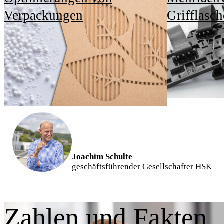
regelmäßig durchdachte und
Verpackungen
Grifflasc
vorausschauende Lösungen,
die Mensch und Natur
gleichermaßen zugute
kommen."
Joachim Schulte
geschäftsführender Gesellschafter HSK
Zahlen und Fakten