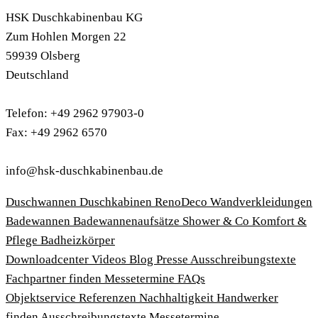
HSK Duschkabinenbau KG
Zum Hohlen Morgen 22
59939 Olsberg
Deutschland
Telefon: +49 2962 97903-0
Fax: +49 2962 6570
info@hsk-duschkabinenbau.de
Duschwannen
Duschkabinen
RenoDeco Wandverkleidungen
Badewannen
Badewannenaufsätze
Shower & Co
Komfort &
Pflege
Badheizkörper
Download­center
Videos
Blog
Presse
Ausschreibungstexte
Fachpartner finden
Messetermine
FAQs
Objektservice
Referenzen
Nachhaltigkeit
Handwerker
finden
Ausschreibungstexte
Messetermine