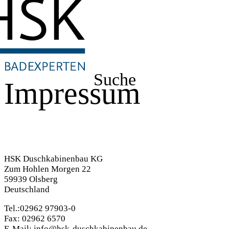
Suche
Impressum
HSK Duschkabinenbau KG
Zum Hohlen Morgen 22
59939 Olsberg
Deutschland
Tel.:02962 97903-0
Fax: 02962 6570
E-Mail: info@hsk-duschkabinenbau.de