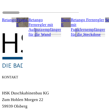
Retango
Yenga-
Retango
Baro-
Retango Fernregler
S
E
Fernregler mit
E
mit
Aufputzempfänger
Funkfernempfänger
für die Wand
für die Steckdose
KONTAKT
HSK Duschkabinenbau KG
Zum Hohlen Morgen 22
59939 Olsberg