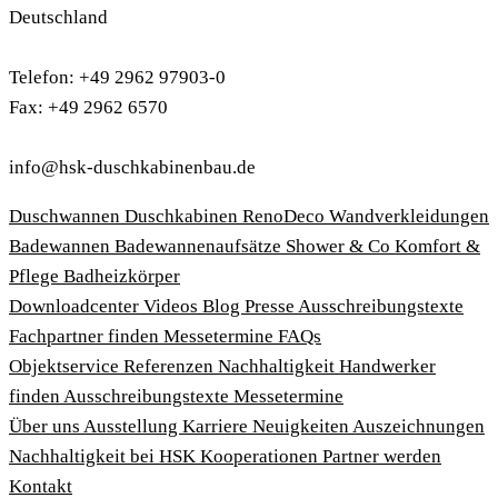
Deutschland
Telefon: +49 2962 97903-0
Fax: +49 2962 6570
info@hsk-duschkabinenbau.de
Duschwannen
Duschkabinen
RenoDeco Wandverkleidungen
Badewannen
Badewannenaufsätze
Shower & Co
Komfort &
Pflege
Badheizkörper
Download­center
Videos
Blog
Presse
Ausschreibungstexte
Fachpartner finden
Messetermine
FAQs
Objektservice
Referenzen
Nachhaltigkeit
Handwerker
finden
Ausschreibungstexte
Messetermine
Über uns
Ausstellung
Karriere
Neuigkeiten
Auszeichnungen
Nachhaltigkeit bei HSK
Kooperationen
Partner werden
Kontakt