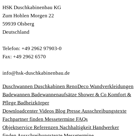
HSK Duschkabinenbau KG
Zum Hohlen Morgen 22
59939 Olsberg
Deutschland
Telefon: +49 2962 97903-0
Fax: +49 2962 6570
info@hsk-duschkabinenbau.de
Duschwannen
Duschkabinen
RenoDeco Wandverkleidungen
Badewannen
Badewannenaufsätze
Shower & Co
Komfort &
Pflege
Badheizkörper
Download­center
Videos
Blog
Presse
Ausschreibungstexte
Fachpartner finden
Messetermine
FAQs
Objektservice
Referenzen
Nachhaltigkeit
Handwerker
finden
Ausschreibungstexte
Messetermine