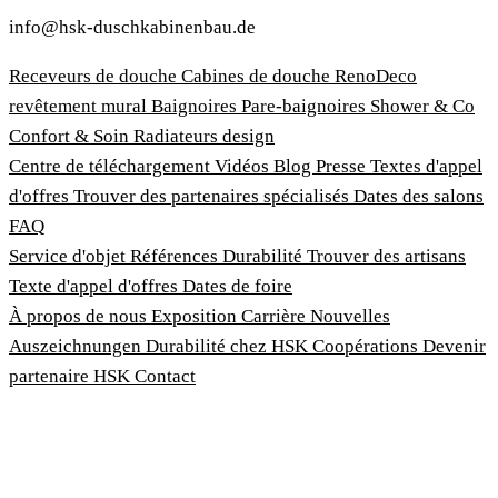
info@hsk-duschkabinenbau.de
Receveurs de douche
Cabines de douche
RenoDeco
revêtement mural
Baignoires
Pare-baignoires
Shower & Co
Confort & Soin
Radiateurs design
Centre de téléchargement
Vidéos
Blog
Presse
Textes d'appel
d'offres
Trouver des partenaires spécialisés
Dates des salons
FAQ
Service d'objet
Références
Durabilité
Trouver des artisans
Texte d'appel d'offres
Dates de foire
À propos de nous
Exposition
Carrière
Nouvelles
Auszeichnungen
Durabilité chez HSK
Coopérations
Devenir
partenaire HSK
Contact
Imprimer
Termes et conditions
Politique de confidentialité
Loi sur la protection des lanceurs d'alerte